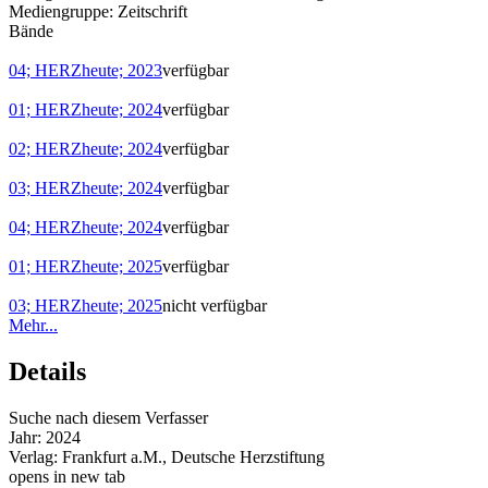
Mediengruppe:
Zeitschrift
Bände
04; HERZheute; 2023
verfügbar
01; HERZheute; 2024
verfügbar
02; HERZheute; 2024
verfügbar
03; HERZheute; 2024
verfügbar
04; HERZheute; 2024
verfügbar
01; HERZheute; 2025
verfügbar
03; HERZheute; 2025
nicht verfügbar
Mehr...
Details
Suche nach diesem Verfasser
Jahr:
2024
Verlag:
Frankfurt a.M., Deutsche Herzstiftung
opens in new tab