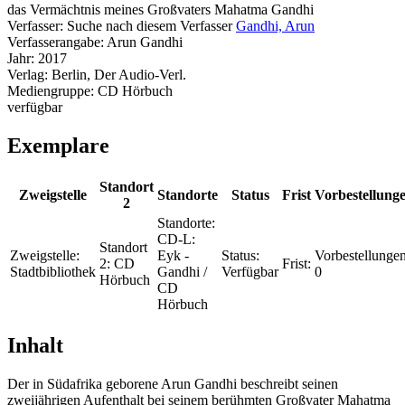
das Vermächtnis meines Großvaters Mahatma Gandhi
Verfasser:
Suche nach diesem Verfasser
Gandhi, Arun
Verfasserangabe:
Arun Gandhi
Jahr:
2017
Verlag:
Berlin, Der Audio-Verl.
Mediengruppe:
CD Hörbuch
verfügbar
Exemplare
Standort
Zweigstelle
Standorte
Status
Frist
Vorbestellung
2
Standorte:
CD-L:
Standort
Zweigstelle:
Eyk -
Status:
Vorbestellungen
2:
CD
Frist:
Stadtbibliothek
Gandhi /
Verfügbar
0
Hörbuch
CD
Hörbuch
Inhalt
Der in Südafrika geborene Arun Gandhi beschreibt seinen
zweijährigen Aufenthalt bei seinem berühmten Großvater Mahatma