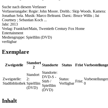
Suche nach diesem Verfasser
Verfasserangabe:
Regie: John Moore. Drehb.: Skip Woods. Kamera:
Jonathan Sela. Musik: Marco Beltrami. Darst.: Bruce Willis ; Jai
Courtney ; Sebastian Koch ...
Jahr:
2013
Verlag:
Frankfurt/Main, Twentieth Century Fox Home
Entertainment
Mediengruppe:
Spielfilm (DVD)
verfügbar
Exemplare
Standort
Zweigstelle
Standorte
Status
Frist
Vorbestellung
2
Standorte:
Standort
DVD-S -
Zweigstelle:
2:
Status:
Vorbestellungen
Stirb /
Frist:
Stadtbibliothek
Spielfilm
Verfügbar
0
Spielfilm
(DVD)
(DVD)
Inhalt