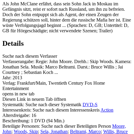
Als John McClane erfährt, dass sein Sohn Jack in Moskau im
Gefängnis sitzt, reist er sofort nach Russland, um ihn zu befreien.
Doch der Sohn entpuppt sich als Agent, der einen Zeugen der
Regierung schützen soll, hinter dem die russische Mafia her ist. Eine
wüste Verfolgungsjagd beginnt ... (Sprachen: D, GB; Untertitel: D,
GB für Hörgeschädigte; nicht verwendete Szenen; Trailer)
Details
Suche nach diesem Verfasser
Verfasserangabe:
Regie: John Moore. Drehb.: Skip Woods. Kamera:
Jonathan Sela. Musik: Marco Beltrami. Darst.: Bruce Willis ; Jai
Courtney ; Sebastian Koch ...
Jahr:
2013
Verlag:
Frankfurt/Main, Twentieth Century Fox Home
Entertainment
opens in new tab
Diesen Link in neuem Tab öffnen
Systematik:
Suche nach dieser Systematik
DVD-S
Interessenkreis:
Suche nach diesem Interessenskreis
Action
Altersfreigabe:
16
Beschreibung:
1 DVD (94 Min.)
Beteiligte Personen:
Suche nach dieser Beteiligten Person
Moore,
John
;
Woods, Skip
;
Sela, Jonathan
;
Beltrami, Marco
;
Willis, Bruce