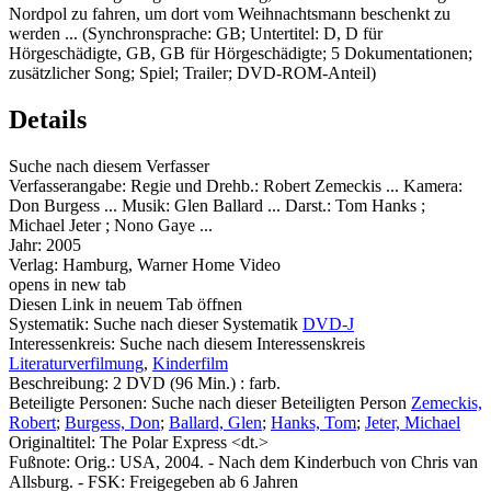
Nordpol zu fahren, um dort vom Weihnachtsmann beschenkt zu
werden ... (Synchronsprache: GB; Untertitel: D, D für
Hörgeschädigte, GB, GB für Hörgeschädigte; 5 Dokumentationen;
zusätzlicher Song; Spiel; Trailer; DVD-ROM-Anteil)
Details
Suche nach diesem Verfasser
Verfasserangabe:
Regie und Drehb.: Robert Zemeckis ... Kamera:
Don Burgess ... Musik: Glen Ballard ... Darst.: Tom Hanks ;
Michael Jeter ; Nono Gaye ...
Jahr:
2005
Verlag:
Hamburg, Warner Home Video
opens in new tab
Diesen Link in neuem Tab öffnen
Systematik:
Suche nach dieser Systematik
DVD-J
Interessenkreis:
Suche nach diesem Interessenskreis
Literaturverfilmung
,
Kinderfilm
Beschreibung:
2 DVD (96 Min.) : farb.
Beteiligte Personen:
Suche nach dieser Beteiligten Person
Zemeckis,
Robert
;
Burgess, Don
;
Ballard, Glen
;
Hanks, Tom
;
Jeter, Michael
Originaltitel:
The Polar Express <dt.>
Fußnote:
Orig.: USA, 2004. - Nach dem Kinderbuch von Chris van
Allsburg. - FSK: Freigegeben ab 6 Jahren