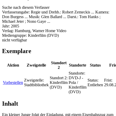
Suche nach diesem Verfasser
Verfasserangabe:
Regie und Drehb.: Robert Zemeckis ... Kamera:
Don Burgess ... Musik: Glen Ballard ... Darst.: Tom Hanks ;
Michael Jeter ; Nono Gaye ...
Jahr:
2005
Verlag:
Hamburg, Warner Home Video
Mediengruppe:
Kinderfilm (DVD)
nicht verfügbar
Exemplare
Standort
Aktion
Zweigstelle
Standorte
Status
Fris
2
Standorte:
Standort 2:
DVD-J -
Zweigstelle:
Status:
Frist:
Vorbestellen
Kinderfilm
Pola /
Stadtbibliothek
Entliehen
29.08.
(DVD)
Kinderfilm
(DVD)
Inhalt
Ein kleiner Junge folgt der Einladung, mit einem Eisenbahnzug zum