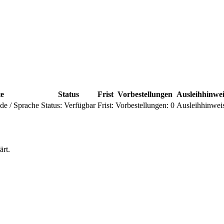
te
Status
Frist
Vorbestellungen
Ausleihhinwei
de / Sprache
Status:
Verfügbar
Frist:
Vorbestellungen:
0
Ausleihhinwei
rt.