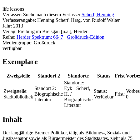
life lessons
Verfasser:
Suche nach diesem Verfasser
Scherf, Henning
Verfasserangabe:
Henning Scherf. Hrsg. von Rudolf Walter
Jahr:
2013
Verlag:
Freiburg im Breisgau [u.a.], Herder
Reihe:
Herder Spektrum; 6647
,
Großdruck-Edition
Mediengruppe:
Großdruck
verfügbar
Exemplare
Zweigstelle
Standort 2
Standorte
Status
Frist
Vorbes
Standorte:
Standort 2:
Eyk - Scherf,
Zweigstelle:
Status:
Vorbes
Biographische
H. /
Frist:
Stadtbibliothek
Verfügbar
0
Literatur
Biographische
Literatur
Inhalt
Der langjährige Bremer Politiker, tätig als Bildungs-, Sozial- und
Justizsenator sowie als Bürgermeister des Stadtstaates, zieht als 75-