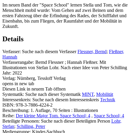
Im neuen Band der "Space School" lernen Stella und Tom, wie die
Menschheit mobil wurde: Vom Gehen auf zwei Beinen und dem
ersten Fahrzeug über die Erfindung des Rades, der Schifffahrt und
Eisenbahn, bis zum Fliegen, der Raumfahrt und der Mobilität in
Zukunft.
Details
Verfasser:
Suche nach diesem Verfasser
Flessner, Bernd
;
Fleßner,
Hannah
Verfasserangabe:
Bernd Flessner ; Hannah Fleßner. Mit
Illustrationen von Stefan Lohr. Nach einer Idee von Peter Schilling
Jahr:
2022
Verlag:
Nürnberg, Tessloff Verlag
opens in new tab
Diesen Link in neuem Tab öffnen
Systematik:
Suche nach dieser Systematik
MINT
,
Mobilität
Interessenkreis:
Suche nach diesem Interessenskreis
Technik
ISBN:
978-3-7886-4224-2
Beschreibung:
1. Auflage, 70 Seiten : Illustrationen
Reihe:
Der kleine Major Tom. Space School; 4
,
Space School; 4
Beteiligte Personen:
Suche nach dieser Beteiligten Person
Lohr,
Stefan
;
Schilling, Peter
Mediengruppe:
Kinder-Sachbuch