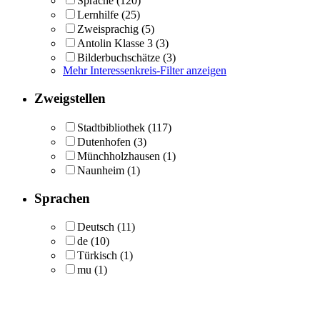
Sprache
(120)
Lernhilfe
(25)
Zweisprachig
(5)
Antolin Klasse 3
(3)
Bilderbuchschätze
(3)
Mehr Interessenkreis-Filter anzeigen
Zweigstellen
Stadtbibliothek
(117)
Dutenhofen
(3)
Münchholzhausen
(1)
Naunheim
(1)
Sprachen
Deutsch
(11)
de
(10)
Türkisch
(1)
mu
(1)