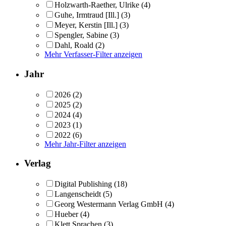
Holzwarth-Raether, Ulrike
(4)
Guhe, Irmtraud [Ill.]
(3)
Meyer, Kerstin [Ill.]
(3)
Spengler, Sabine
(3)
Dahl, Roald
(2)
Mehr Verfasser-Filter anzeigen
Jahr
2026
(2)
2025
(2)
2024
(4)
2023
(1)
2022
(6)
Mehr Jahr-Filter anzeigen
Verlag
Digital Publishing
(18)
Langenscheidt
(5)
Georg Westermann Verlag GmbH
(4)
Hueber
(4)
Klett Sprachen
(3)