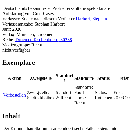
Deutschlands bekanntester Profiler erzählt die spektakuläre
Aufklärung von Cold Cases
Verfasser:
Suche nach diesem Verfasser
Harbort, Stephan
Verfasserangabe:
Stephan Harbort
Jahr:
2020
Verlag:
München, Droemer
Reihe:
Droemer Taschenbuch ; 30238
Mediengruppe:
Recht
nicht verfügbar
Exemplare
Standort
Aktion
Zweigstelle
Standorte
Status
Frist
2
Standorte:
Zweigstelle:
Standort
Fao 1 -
Status:
Frist:
Vorbestellen
Stadtbibliothek
2:
Recht
Harb /
Entliehen
20.08.2
Recht
Inhalt
Der Kriminalhauptkommissar schildert sechs Fälle, sogenannte