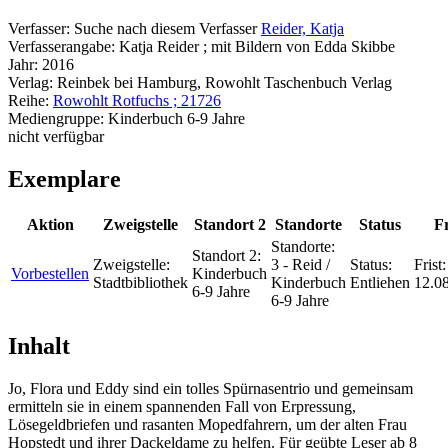
Verfasser:
Suche nach diesem Verfasser
Reider, Katja
Verfasserangabe:
Katja Reider ; mit Bildern von Edda Skibbe
Jahr:
2016
Verlag:
Reinbek bei Hamburg, Rowohlt Taschenbuch Verlag
Reihe:
Rowohlt Rotfuchs ; 21726
Mediengruppe:
Kinderbuch 6-9 Jahre
nicht verfügbar
Exemplare
Aktion
Zweigstelle
Standort 2
Standorte
Status
Fr
Standorte:
Standort 2:
Zweigstelle:
3 - Reid /
Status:
Frist:
Vorbestellen
Kinderbuch
Stadtbibliothek
Kinderbuch
Entliehen
12.0
6-9 Jahre
6-9 Jahre
Inhalt
Jo, Flora und Eddy sind ein tolles Spürnasentrio und gemeinsam
ermitteln sie in einem spannenden Fall von Erpressung,
Lösegeldbriefen und rasanten Mopedfahrern, um der alten Frau
Hopstedt und ihrer Dackeldame zu helfen. Für geübte Leser ab 8