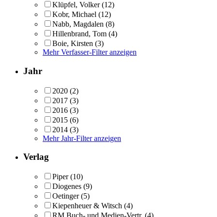
Klüpfel, Volker
(12)
Kobr, Michael
(12)
Nabb, Magdalen
(8)
Hillenbrand, Tom
(4)
Boie, Kirsten
(3)
Mehr Verfasser-Filter anzeigen
Jahr
2020
(2)
2017
(3)
2016
(3)
2015
(6)
2014
(3)
Mehr Jahr-Filter anzeigen
Verlag
Piper
(10)
Diogenes
(9)
Oetinger
(5)
Kiepenheuer & Witsch
(4)
RM Buch- und Medien-Vertr.
(4)