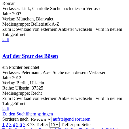
Roman
Verfasser:
Link, Charlotte
Suche nach diesem Verfasser
Jahr:
2003
Verlag:
München, Blanvalet
Mediengruppe:
Belletristik A-Z
Zum Download von externem Anbieter wechseln - wird in neuem
Tab geöffnet
lädt
Auf der Spur des Bösen
ein Profiler berichtet
Verfasser:
Petermann, Axel
Suche nach diesem Verfasser
Jahr:
2012
Verlag:
Berlin, Ullstein
Reihe:
Ullstein; 37325
Mediengruppe:
Recht
Zum Download von externem Anbieter wechseln - wird in neuem
Tab geöffnet
lädt
Zu den Suchfiltern springen
Sortieren nach
aufsteigend sortieren
1
2
3
4
5
6
7
8
73 Treffer
Treffer pro Seite