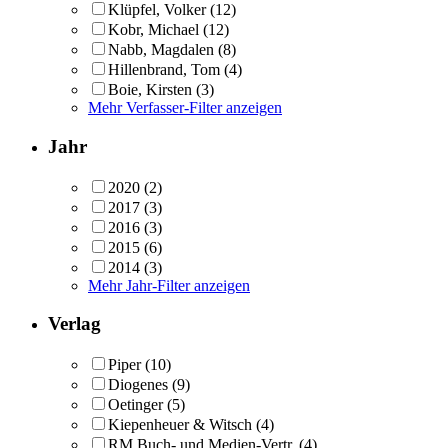
Klüpfel, Volker
(12)
Kobr, Michael
(12)
Nabb, Magdalen
(8)
Hillenbrand, Tom
(4)
Boie, Kirsten
(3)
Mehr Verfasser-Filter anzeigen
Jahr
2020
(2)
2017
(3)
2016
(3)
2015
(6)
2014
(3)
Mehr Jahr-Filter anzeigen
Verlag
Piper
(10)
Diogenes
(9)
Oetinger
(5)
Kiepenheuer & Witsch
(4)
RM Buch- und Medien-Vertr.
(4)