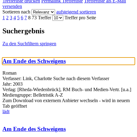
Trefferliste drucken
Permalink Trefferliste
Trefferliste als E-Mail
versenden
Sortieren nach
aufsteigend sortieren
1
2
3
4
5
6
7
8
73 Treffer
Treffer pro Seite
Suchergebnis
Zu den Suchfiltern springen
Am Ende des Schweigens
Roman
Verfasser:
Link, Charlotte
Suche nach diesem Verfasser
Jahr:
2003
Verlag:
[Rheda-Wiedenbrück], RM Buch- und Medien-Vertr. [u.a.]
Mediengruppe:
Belletristik A-Z
Zum Download von externem Anbieter wechseln - wird in neuem
Tab geöffnet
lädt
Am Ende des Schweigens