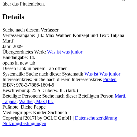
über das Piratenleben.
Details
Suche nach diesem Verfasser
Verfasserangabe:
[Ill.: Max Walther. Konzept und Text: Tatjana
Marti]
Jahr:
2009
Übergeordnetes Werk:
Was ist was junior
Bandangabe:
14.
opens in new tab
Diesen Link in neuem Tab öffnen
Systematik:
Suche nach dieser Systematik
Was ist Was junior
Interessenkreis:
Suche nach diesem Interessenskreis
Piraten
ISBN:
978-3-7886-1604-5
Beschreibung:
25 S. : überw. Ill. (farb.)
Beteiligte Personen:
Suche nach dieser Beteiligten Person
Marti,
Tatjana
;
Walther, Max [Ill.]
Fußnote:
Dicke Pappe
Mediengruppe:
Kinder-Sachbuch
Copyright [2017] by OCLC GmbH
|
Datenschutzerklärung
|
Nutzungsbedingungen