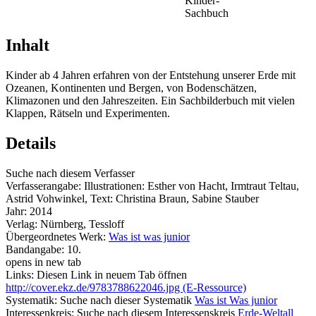
Kinder-
Sachbuch
Inhalt
Kinder ab 4 Jahren erfahren von der Entstehung unserer Erde mit
Ozeanen, Kontinenten und Bergen, von Bodenschätzen,
Klimazonen und den Jahreszeiten. Ein Sachbilderbuch mit vielen
Klappen, Rätseln und Experimenten.
Details
Suche nach diesem Verfasser
Verfasserangabe:
Illustrationen: Esther von Hacht, Irmtraut Teltau,
Astrid Vohwinkel, Text: Christina Braun, Sabine Stauber
Jahr:
2014
Verlag:
Nürnberg, Tessloff
Übergeordnetes Werk:
Was ist was junior
Bandangabe:
10.
opens in new tab
Links:
Diesen Link in neuem Tab öffnen
http://cover.ekz.de/9783788622046.jpg (E-Ressource)
Systematik:
Suche nach dieser Systematik
Was ist Was junior
Interessenkreis:
Suche nach diesem Interessenskreis
Erde-Weltall