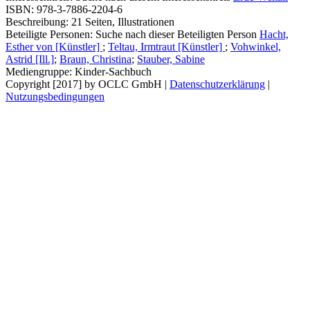
ISBN:
978-3-7886-2204-6
Beschreibung:
21 Seiten, Illustrationen
Beteiligte Personen:
Suche nach dieser Beteiligten Person
Hacht,
Esther von [Künstler]
;
Teltau, Irmtraut [Künstler]
;
Vohwinkel,
Astrid [Ill.]
;
Braun, Christina
;
Stauber, Sabine
Mediengruppe:
Kinder-Sachbuch
Copyright [2017] by OCLC GmbH
|
Datenschutzerklärung
|
Nutzungsbedingungen