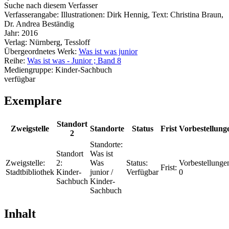
Suche nach diesem Verfasser
Verfasserangabe:
Illustrationen: Dirk Hennig, Text: Christina Braun,
Dr. Andrea Beständig
Jahr:
2016
Verlag:
Nürnberg, Tessloff
Übergeordnetes Werk:
Was ist was junior
Reihe:
Was ist was - Junior ; Band 8
Mediengruppe:
Kinder-Sachbuch
verfügbar
Exemplare
Standort
Zweigstelle
Standorte
Status
Frist
Vorbestellung
2
Standorte:
Standort
Was ist
Zweigstelle:
2:
Was
Status:
Vorbestellunge
Frist:
Stadtbibliothek
Kinder-
junior /
Verfügbar
0
Sachbuch
Kinder-
Sachbuch
Inhalt