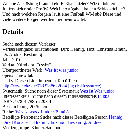
Welche Ausrüstung braucht ein Fußballspieler? Wie trainieren
Juniorspieler oder Profis? Welche Aufgaben hat ein Schiedsrichter?
Und nach welchen Regeln läuft eine Fußball-WM ab? Diese und
viele weitere Fragen werden hier beantwortet.
Details
Suche nach diesem Verfasser
Verfasserangabe:
Illustrationen: Dirk Hennig, Text: Christina Braun,
Dr. Andrea Beständig
Jahr:
2016
Verlag:
Nürnberg, Tessloff
Übergeordnetes Werk:
Was ist was junior
opens in new tab
Links:
Diesen Link in neuem Tab öffnen
http://cover.ekz.de/9783788622084.jpg (E-Ressource)
Systematik:
Suche nach dieser Systematik
Was ist Was junior
Interessenkreis:
Suche nach diesem Interessenskreis
Fußball
ISBN:
978-3-7886-2208-4
Beschreibung:
20 Seiten
Reihe:
Was ist was - Junior ; Band 8
Beteiligte Personen:
Suche nach dieser Beteiligten Person
Hennig,
Dirk [Künstler]
;
Braun, Christina
;
Beständig, Andrea
Mediengruppe:
Kinder-Sachbuch