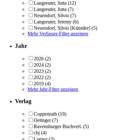
Langreuter, Jutta
(12)
Langreuter, Jutta
(7)
Neuendorf, Silvio
(7)
Langreuter, Jeremy
(6)
Neuendorf, Silvio [Künstler]
(5)
Mehr Verfasser-Filter anzeigen
Jahr
2026
(2)
2024
(2)
2023
(2)
2022
(2)
2019
(4)
Mehr Jahr-Filter anzeigen
Verlag
Coppenrath
(19)
Oetinger
(7)
Ravensburger Buchverl.
(5)
cbj
(4)
Loewe
(3)