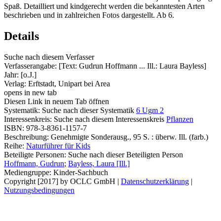
Spaß. Detailliert und kindgerecht werden die bekanntesten Arten
beschrieben und in zahlreichen Fotos dargestellt. Ab 6.
Details
Suche nach diesem Verfasser
Verfasserangabe:
[Text: Gudrun Hoffmann ... Ill.: Laura Bayless]
Jahr:
[o.J.]
Verlag:
Erftstadt, Unipart bei Area
opens in new tab
Diesen Link in neuem Tab öffnen
Systematik:
Suche nach dieser Systematik
6 Ugm 2
Interessenkreis:
Suche nach diesem Interessenskreis
Pflanzen
ISBN:
978-3-8361-1157-7
Beschreibung:
Genehmigte Sonderausg., 95 S. : überw. Ill. (farb.)
Reihe:
Naturführer für Kids
Beteiligte Personen:
Suche nach dieser Beteiligten Person
Hoffmann, Gudrun
;
Bayless, Laura [Ill.]
Mediengruppe:
Kinder-Sachbuch
Copyright [2017] by OCLC GmbH
|
Datenschutzerklärung
|
Nutzungsbedingungen