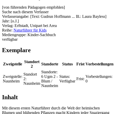
[von führenden Pädagogen empfohlen]
Suche nach diesem Verfasser
Verfasserangabe:
[Text: Gudrun Hoffmann ... Ill.: Laura Bayless]
Jahr:
[o.J.]
Verlag:
Erftstadt, Unipart bei Area
Reihe:
Naturführer für Kids
Mediengruppe:
Kinder-Sachbuch
verfügbar
Exemplare
Standort
Zweigstelle
Standorte
Status
Frist
Vorbestellungen
2
Standorte:
Standort
Zweigstelle:
6 Ugm 2 -
Status:
Vorbestellungen:
2:
Frist:
Naunheim
Blum /
Verfügbar
0
Naunheim
Naunheim
Inhalt
Mit diesem ersten Naturführer durch die Welt der heimischen
Blumen und blühenden Pflanzen macht Kindern jeder Spaziergang