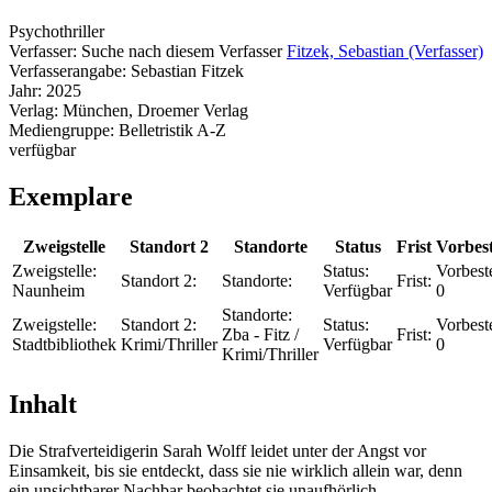
Psychothriller
Verfasser:
Suche nach diesem Verfasser
Fitzek, Sebastian (Verfasser)
Verfasserangabe:
Sebastian Fitzek
Jahr:
2025
Verlag:
München, Droemer Verlag
Mediengruppe:
Belletristik A-Z
verfügbar
Exemplare
Zweigstelle
Standort 2
Standorte
Status
Frist
Vorbes
Zweigstelle:
Status:
Vorbest
Standort 2:
Standorte:
Frist:
Naunheim
Verfügbar
0
Standorte:
Zweigstelle:
Standort 2:
Status:
Vorbest
Zba - Fitz /
Frist:
Stadtbibliothek
Krimi/Thriller
Verfügbar
0
Krimi/Thriller
Inhalt
Die Strafverteidigerin Sarah Wolff leidet unter der Angst vor
Einsamkeit, bis sie entdeckt, dass sie nie wirklich allein war, denn
ein unsichtbarer Nachbar beobachtet sie unaufhörlich ...