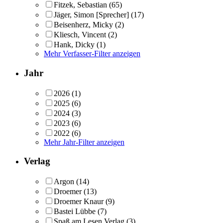
Fitzek, Sebastian
(65)
Jäger, Simon [Sprecher]
(17)
Beisenherz, Micky
(2)
Kliesch, Vincent
(2)
Hank, Dicky
(1)
Mehr Verfasser-Filter anzeigen
Jahr
2026
(1)
2025
(6)
2024
(3)
2023
(6)
2022
(6)
Mehr Jahr-Filter anzeigen
Verlag
Argon
(14)
Droemer
(13)
Droemer Knaur
(9)
Bastei Lübbe
(7)
Spaß am Lesen Verlag
(3)