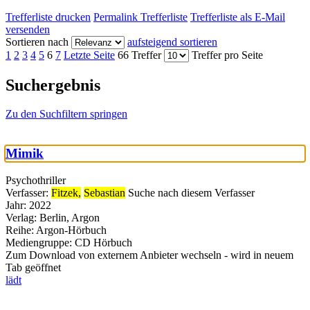
Trefferliste drucken
Permalink Trefferliste
Trefferliste als E-Mail
versenden
Sortieren nach
aufsteigend sortieren
1
2
3
4
5
6
7
Letzte Seite
66 Treffer
Treffer pro Seite
Suchergebnis
Zu den Suchfiltern springen
Mimik
Psychothriller
Verfasser:
Fitzek,
Sebastian
Suche nach diesem Verfasser
Jahr:
2022
Verlag:
Berlin, Argon
Reihe:
Argon-Hörbuch
Mediengruppe:
CD Hörbuch
Zum Download von externem Anbieter wechseln - wird in neuem
Tab geöffnet
lädt