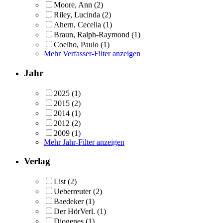
Moore, Ann
(2)
Riley, Lucinda
(2)
Ahern, Cecelia
(1)
Braun, Ralph-Raymond
(1)
Coelho, Paulo
(1)
Mehr Verfasser-Filter anzeigen
Jahr
2025
(1)
2015
(2)
2014
(1)
2012
(2)
2009
(1)
Mehr Jahr-Filter anzeigen
Verlag
List
(2)
Ueberreuter
(2)
Baedeker
(1)
Der HörVerl.
(1)
Diogenes
(1)