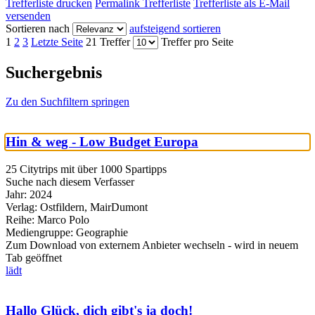
Trefferliste drucken
Permalink Trefferliste
Trefferliste als E-Mail
versenden
Sortieren nach
aufsteigend sortieren
1
2
3
Letzte Seite
21 Treffer
Treffer pro Seite
Suchergebnis
Zu den Suchfiltern springen
Hin & weg - Low Budget Europa
25 Citytrips mit über 1000 Spartipps
Suche nach diesem Verfasser
Jahr:
2024
Verlag:
Ostfildern, MairDumont
Reihe:
Marco Polo
Mediengruppe:
Geographie
Zum Download von externem Anbieter wechseln - wird in neuem
Tab geöffnet
lädt
Hallo Glück, dich gibt's ja doch!