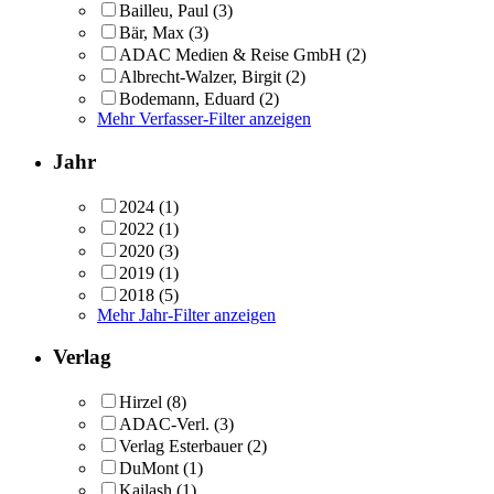
Bailleu, Paul
(3)
Bär, Max
(3)
ADAC Medien & Reise GmbH
(2)
Albrecht-Walzer, Birgit
(2)
Bodemann, Eduard
(2)
Mehr Verfasser-Filter anzeigen
Jahr
2024
(1)
2022
(1)
2020
(3)
2019
(1)
2018
(5)
Mehr Jahr-Filter anzeigen
Verlag
Hirzel
(8)
ADAC-Verl.
(3)
Verlag Esterbauer
(2)
DuMont
(1)
Kailash
(1)