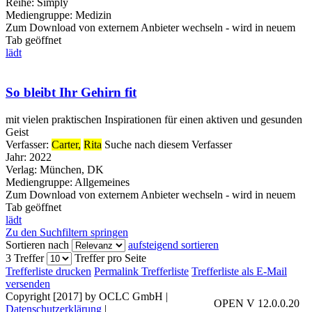
Reihe:
Simply
Mediengruppe:
Medizin
Zum Download von externem Anbieter wechseln - wird in neuem
Tab geöffnet
lädt
So bleibt Ihr Gehirn fit
mit vielen praktischen Inspirationen für einen aktiven und gesunden
Geist
Verfasser:
Carter,
Rita
Suche nach diesem Verfasser
Jahr:
2022
Verlag:
München, DK
Mediengruppe:
Allgemeines
Zum Download von externem Anbieter wechseln - wird in neuem
Tab geöffnet
lädt
Zu den Suchfiltern springen
Sortieren nach
aufsteigend sortieren
3 Treffer
Treffer pro Seite
Trefferliste drucken
Permalink Trefferliste
Trefferliste als E-Mail
versenden
Copyright [2017] by OCLC GmbH
|
OPEN V 12.0.0.20
Datenschutzerklärung
|