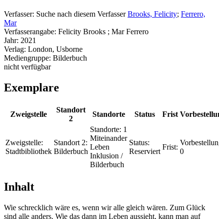
Verfasser:
Suche nach diesem Verfasser
Brooks, Felicity
;
Ferrero,
Mar
Verfasserangabe:
Felicity Brooks ; Mar Ferrero
Jahr:
2021
Verlag:
London, Usborne
Mediengruppe:
Bilderbuch
nicht verfügbar
Exemplare
Standort
Zweigstelle
Standorte
Status
Frist
Vorbestell
2
Standorte:
1
Miteinander
Zweigstelle:
Standort 2:
Status:
Vorbestellun
Leben
Frist:
Stadtbibliothek
Bilderbuch
Reserviert
0
Inklusion /
Bilderbuch
Inhalt
Wie schrecklich wäre es, wenn wir alle gleich wären. Zum Glück
sind alle anders. Wie das dann im Leben aussieht, kann man auf