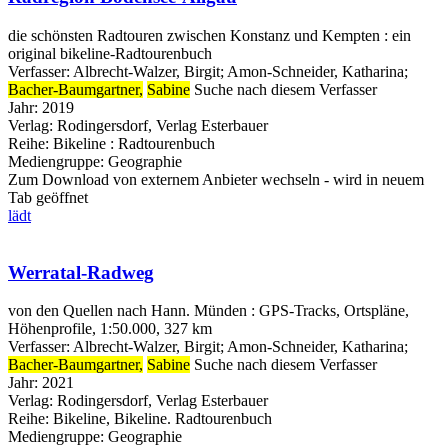
die schönsten Radtouren zwischen Konstanz und Kempten : ein
original bikeline-Radtourenbuch
Verfasser:
Albrecht-Walzer, Birgit
;
Amon-Schneider, Katharina
;
Bacher-Baumgartner,
Sabine
Suche nach diesem Verfasser
Jahr:
2019
Verlag:
Rodingersdorf, Verlag Esterbauer
Reihe:
Bikeline : Radtourenbuch
Mediengruppe:
Geographie
Zum Download von externem Anbieter wechseln - wird in neuem
Tab geöffnet
lädt
Werratal-Radweg
von den Quellen nach Hann. Münden : GPS-Tracks, Ortspläne,
Höhenprofile, 1:50.000, 327 km
Verfasser:
Albrecht-Walzer, Birgit
;
Amon-Schneider, Katharina
;
Bacher-Baumgartner,
Sabine
Suche nach diesem Verfasser
Jahr:
2021
Verlag:
Rodingersdorf, Verlag Esterbauer
Reihe:
Bikeline, Bikeline. Radtourenbuch
Mediengruppe:
Geographie