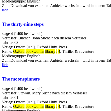
Mediengruppe:
Englisch
Zum Download von externem Anbieter wechseln - wird in neuem Tab
lädt
The thirty-nine steps
stage 4 (1400 headwords)
Verfasser:
Buchan, John
Suche nach diesem Verfasser
Jahr:
2003
Verlag:
Oxford [u.a.], Oxford Univ. Press
Reihe:
Oxford
bookworms
library
:
4
, Thriller & adventure
Mediengruppe:
Englisch
Zum Download von externem Anbieter wechseln - wird in neuem Tab
lädt
The moonspinners
stage 4 (1400 headwords)
Verfasser:
Stewart, Mary
Suche nach diesem Verfasser
Jahr:
2001
Verlag:
Oxford [u.a.], Oxford Univ. Press
Reihe:
Oxford
bookworms
library
:
4
, Thriller & adventure
Mediengruppe:
Englisch