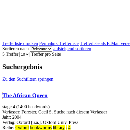
Trefferliste drucken
Permalink Trefferliste
Trefferliste als E-Mail ver
Sortieren nach
aufsteigend sortieren
5 Treffer
Treffer pro Seite
Suchergebnis
Zu den Suchfiltern springen
The African Queen
stage 4 (1400 headwords)
Verfasser:
Forester, Cecil S.
Suche nach diesem Verfasser
Jahr:
2004
Verlag:
Oxford [u.a.], Oxford Univ. Press
Reihe:
Oxford
bookworms
library
:
4