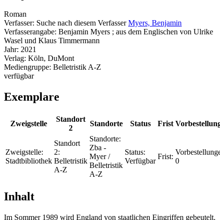
Roman
Verfasser:
Suche nach diesem Verfasser
Myers, Benjamin
Verfasserangabe:
Benjamin Myers ; aus dem Englischen von Ulrike
Wasel und Klaus Timmermann
Jahr:
2021
Verlag:
Köln, DuMont
Mediengruppe:
Belletristik A-Z
verfügbar
Exemplare
Standort
Zweigstelle
Standorte
Status
Frist
Vorbestellun
2
Standorte:
Standort
Zba -
Zweigstelle:
2:
Status:
Vorbestellung
Myer /
Frist:
Stadtbibliothek
Belletristik
Verfügbar
0
Belletristik
A-Z
A-Z
Inhalt
Im Sommer 1989 wird England von staatlichen Eingriffen gebeutelt.