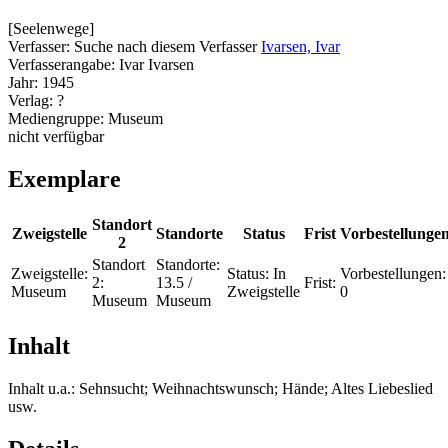
[Seelenwege]
Verfasser:
Suche nach diesem Verfasser
Ivarsen, Ivar
Verfasserangabe:
Ivar Ivarsen
Jahr:
1945
Verlag:
?
Mediengruppe:
Museum
nicht verfügbar
Exemplare
Standort
Zweigstelle
Standorte
Status
Frist
Vorbestellunge
2
Standort
Standorte:
Zweigstelle:
Status:
In
Vorbestellungen:
2:
13.5 /
Frist:
Museum
Zweigstelle
0
Museum
Museum
Inhalt
Inhalt u.a.: Sehnsucht; Weihnachtswunsch; Hände; Altes Liebeslied
usw.