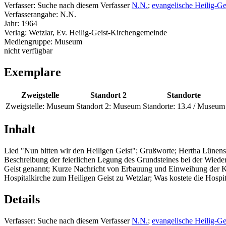
Verfasser:
Suche nach diesem Verfasser
N.N.
;
evangelische Heilig-G
Verfasserangabe:
N.N.
Jahr:
1964
Verlag:
Wetzlar, Ev. Heilig-Geist-Kirchengemeinde
Mediengruppe:
Museum
nicht verfügbar
Exemplare
Zweigstelle
Standort 2
Standorte
Zweigstelle:
Museum
Standort 2:
Museum
Standorte:
13.4 / Museum
Inhalt
Lied "Nun bitten wir den Heiligen Geist"; Grußworte; Hertha Lünen
Beschreibung der feierlichen Legung des Grundsteines bei der Wiedera
Geist genannt; Kurze Nachricht von Erbauung und Einweihung der Kir
Hospitalkirche zum Heiligen Geist zu Wetzlar; Was kostete die Hospi
Details
Verfasser:
Suche nach diesem Verfasser
N.N.
;
evangelische Heilig-G