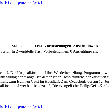
eist-Kirchengemeinde Wetzlar
Status
Frist
Vorbestellungen
Ausleihhinweis
Status:
In Zweigstelle
Frist:
Vorbestellungen:
0
Ausleihhinweis:
schloß: Die Hospitalkirche und ihre Wiederherstellung; Programmhinw
ufbauung der evangelisch-lutherischen Hospitalkirche der kaiserlich f
che zum Heiligen Geist im Hospital!; Zum Gedächtnis der am 12. Juni
talkirche und wer hat sie bezahlt?; Die evangelische Heilig-Geist-Kir
eist-Kirchengemeinde Wetzlar