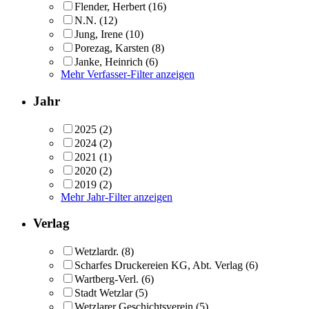
Flender, Herbert
(16)
N.N.
(12)
Jung, Irene
(10)
Porezag, Karsten
(8)
Janke, Heinrich
(6)
Mehr Verfasser-Filter anzeigen
Jahr
2025
(2)
2024
(2)
2021
(1)
2020
(2)
2019
(2)
Mehr Jahr-Filter anzeigen
Verlag
Wetzlardr.
(8)
Scharfes Druckereien KG, Abt. Verlag
(6)
Wartberg-Verl.
(6)
Stadt Wetzlar
(5)
Wetzlarer Geschichtsverein
(5)