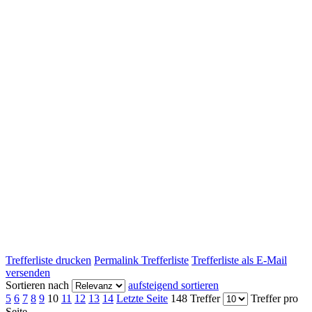
Trefferliste drucken
Permalink Trefferliste
Trefferliste als E-Mail
versenden
Sortieren nach
aufsteigend sortieren
5
6
7
8
9
10
11
12
13
14
Letzte Seite
148 Treffer
Treffer pro
Seite