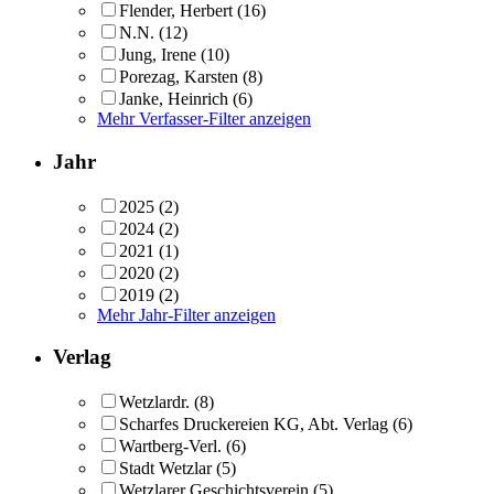
Flender, Herbert
(16)
N.N.
(12)
Jung, Irene
(10)
Porezag, Karsten
(8)
Janke, Heinrich
(6)
Mehr Verfasser-Filter anzeigen
Jahr
2025
(2)
2024
(2)
2021
(1)
2020
(2)
2019
(2)
Mehr Jahr-Filter anzeigen
Verlag
Wetzlardr.
(8)
Scharfes Druckereien KG, Abt. Verlag
(6)
Wartberg-Verl.
(6)
Stadt Wetzlar
(5)
Wetzlarer Geschichtsverein
(5)