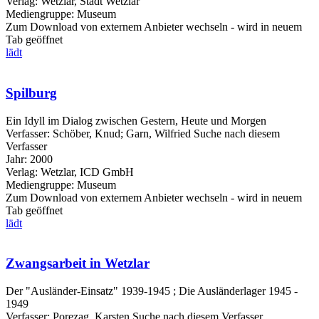
Verlag:
Wetzlar, Stadt Wetzlar
Mediengruppe:
Museum
Zum Download von externem Anbieter wechseln - wird in neuem
Tab geöffnet
lädt
Spilburg
Ein Idyll im Dialog zwischen Gestern, Heute und Morgen
Verfasser:
Schöber, Knud
;
Garn, Wilfried
Suche nach diesem
Verfasser
Jahr:
2000
Verlag:
Wetzlar, ICD GmbH
Mediengruppe:
Museum
Zum Download von externem Anbieter wechseln - wird in neuem
Tab geöffnet
lädt
Zwangsarbeit in Wetzlar
Der "Ausländer-Einsatz" 1939-1945 ; Die Ausländerlager 1945 -
1949
Verfasser:
Porezag, Karsten
Suche nach diesem Verfasser