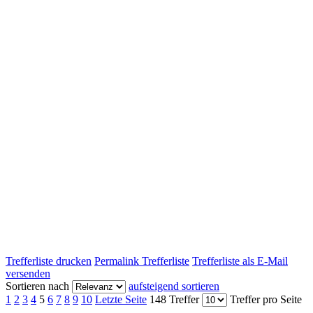
Trefferliste drucken
Permalink Trefferliste
Trefferliste als E-Mail
versenden
Sortieren nach
aufsteigend sortieren
1
2
3
4
5
6
7
8
9
10
Letzte Seite
148 Treffer
Treffer pro Seite