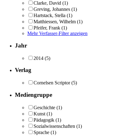
Clarke, David
(1)
Greving, Johannes
(1)
Hartstack, Stella
(1)
Matthiessen, Wilhelm
(1)
Pfeifer, Frank
(1)
Mehr Verfasser-Filter anzeigen
Jahr
2014
(5)
Verlag
Cornelsen Scriptor
(5)
Mediengruppe
Geschichte
(1)
Kunst
(1)
Pädagogik
(1)
Sozialwissenschaften
(1)
Sprache
(1)