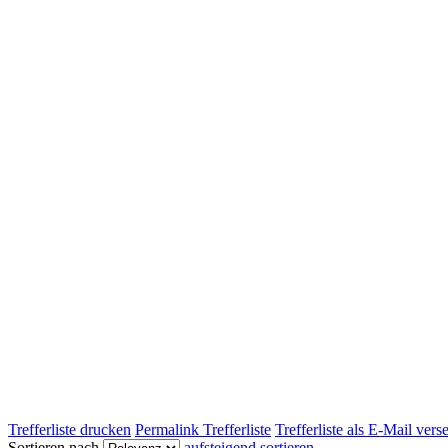
Trefferliste drucken
Permalink Trefferliste
Trefferliste als E-Mail ver
Sortieren nach
aufsteigend sortieren