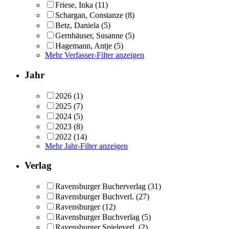
Friese, Inka
(11)
Schargan, Constanze
(8)
Betz, Daniela
(5)
Gernhäuser, Susanne
(5)
Hagemann, Antje
(5)
Mehr Verfasser-Filter anzeigen
Jahr
2026
(1)
2025
(7)
2024
(5)
2023
(8)
2022
(14)
Mehr Jahr-Filter anzeigen
Verlag
Ravensburger Bucherverlag
(31)
Ravensburger Buchverl.
(27)
Ravensburger
(12)
Ravensburger Buchverlag
(5)
Ravensburger Spieleverl.
(2)