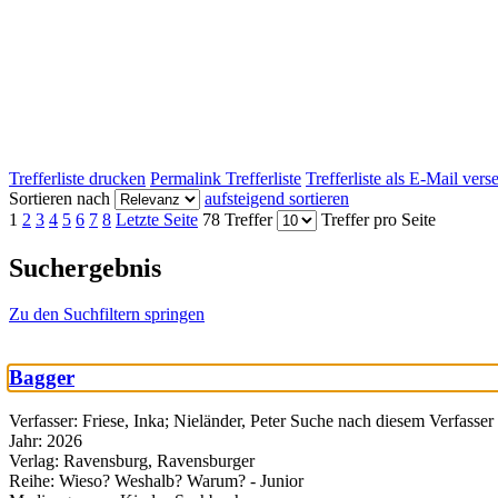
Trefferliste drucken
Permalink Trefferliste
Trefferliste als E-Mail ver
Sortieren nach
aufsteigend sortieren
1
2
3
4
5
6
7
8
Letzte Seite
78 Treffer
Treffer pro Seite
Suchergebnis
Zu den Suchfiltern springen
Bagger
Verfasser:
Friese, Inka
;
Nieländer, Peter
Suche nach diesem Verfasser
Jahr:
2026
Verlag:
Ravensburg, Ravensburger
Reihe:
Wieso? Weshalb? Warum? - Junior