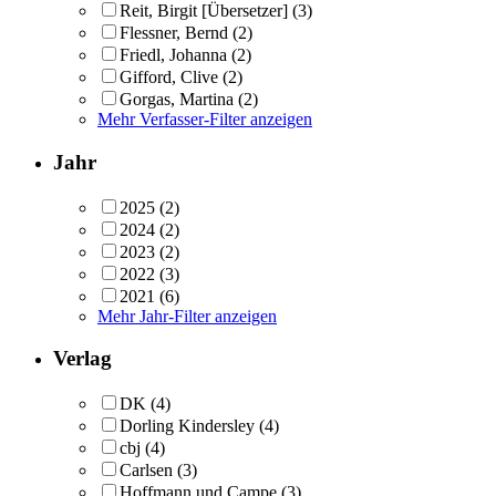
Reit, Birgit [Übersetzer]
(3)
Flessner, Bernd
(2)
Friedl, Johanna
(2)
Gifford, Clive
(2)
Gorgas, Martina
(2)
Mehr Verfasser-Filter anzeigen
Jahr
2025
(2)
2024
(2)
2023
(2)
2022
(3)
2021
(6)
Mehr Jahr-Filter anzeigen
Verlag
DK
(4)
Dorling Kindersley
(4)
cbj
(4)
Carlsen
(3)
Hoffmann und Campe
(3)