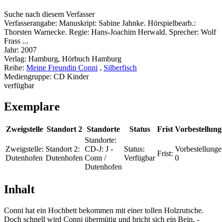
Suche nach diesem Verfasser
Verfasserangabe:
Manuskript: Sabine Jahnke. Hörspielbearb.:
Thorsten Warnecke. Regie: Hans-Joachim Herwald. Sprecher: Wolf
Frass ...
Jahr:
2007
Verlag:
Hamburg, Hörbuch Hamburg
Reihe:
Meine Freundin Conni
,
Silberfisch
Mediengruppe:
CD Kinder
verfügbar
Exemplare
Zweigstelle
Standort 2
Standorte
Status
Frist
Vorbestellun
Standorte:
Zweigstelle:
Standort 2:
CD-J: J -
Status:
Vorbestellunge
Frist:
Dutenhofen
Dutenhofen
Conn /
Verfügbar
0
Dutenhofen
Inhalt
Conni hat ein Hochbett bekommen mit einer tollen Holzrutsche.
Doch schnell wird Conni übermütig und bricht sich ein Bein. -