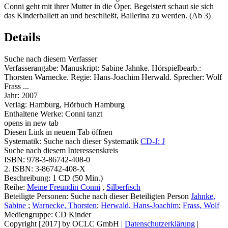
Conni geht mit ihrer Mutter in die Oper. Begeistert schaut sie sich
das Kinderballett an und beschließt, Ballerina zu werden. (Ab 3)
Details
Suche nach diesem Verfasser
Verfasserangabe:
Manuskript: Sabine Jahnke. Hörspielbearb.:
Thorsten Warnecke. Regie: Hans-Joachim Herwald. Sprecher: Wolf
Frass ...
Jahr:
2007
Verlag:
Hamburg, Hörbuch Hamburg
Enthaltene Werke:
Conni tanzt
opens in new tab
Diesen Link in neuem Tab öffnen
Systematik:
Suche nach dieser Systematik
CD-J: J
Suche nach diesem Interessenskreis
ISBN:
978-3-86742-408-0
2. ISBN:
3-86742-408-X
Beschreibung:
1 CD (50 Min.)
Reihe:
Meine Freundin Conni
,
Silberfisch
Beteiligte Personen:
Suche nach dieser Beteiligten Person
Jahnke,
Sabine
;
Warnecke, Thorsten
;
Herwald, Hans-Joachim
;
Frass, Wolf
Mediengruppe:
CD Kinder
Copyright [2017] by OCLC GmbH
|
Datenschutzerklärung
|