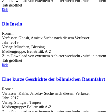
Zum Download von externem Anbieter wechseln - wird in neuem
Tab geöffnet
lädt
Die Inseln
Roman
Verfasser:
Ghosh, Amitav
Suche nach diesem Verfasser
Jahr:
2019
Verlag:
München, Blessing
Mediengruppe:
Belletristik A-Z
Zum Download von externem Anbieter wechseln - wird in neuem
Tab geöffnet
lädt
Eine kurze Geschichte der böhmischen Raumfahrt
Roman
Verfasser:
Kalfar, Jaroslav
Suche nach diesem Verfasser
Jahr:
2017
Verlag:
Stuttgart, Tropen
Mediengruppe:
Belletristik A-Z
Zum Download von externem Anbieter wechseln - wird in neuem