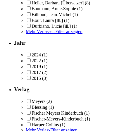
Heller, Barbara [Übersetzer]
(8)
Baumann, Anne-Sophie
(1)
Billioud, Jean-Michel
(1)
Bour, Laura [Ill.]
(1)
Durbiano, Lucie [ill.]
(1)
Mehr Verfasser-Filter anzeigen
Jahr
2024
(1)
2022
(1)
2019
(1)
2017
(2)
2015
(3)
Verlag
Meyers
(2)
Blessing
(1)
Fischer Meyers Kinderbuch
(1)
Fischer-Meyers-Kinderbuch
(1)
Harper Collins
(1)
Mehr Verlag-Filter anzeigen