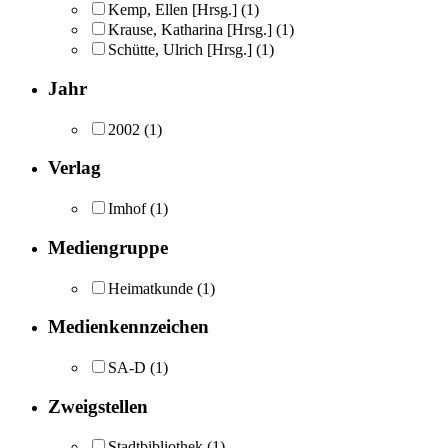
Kemp, Ellen [Hrsg.]
(1)
Krause, Katharina [Hrsg.]
(1)
Schütte, Ulrich [Hrsg.]
(1)
Jahr
2002
(1)
Verlag
Imhof
(1)
Mediengruppe
Heimatkunde
(1)
Medienkennzeichen
SA-D
(1)
Zweigstellen
Stadtbibliothek
(1)