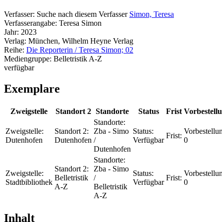
Verfasser:
Suche nach diesem Verfasser
Simon, Teresa
Verfasserangabe:
Teresa Simon
Jahr:
2023
Verlag:
München, Wilhelm Heyne Verlag
Reihe:
Die Reporterin / Teresa Simon; 02
Mediengruppe:
Belletristik A-Z
verfügbar
Exemplare
Zweigstelle
Standort 2
Standorte
Status
Frist
Vorbestell
Standorte:
Zweigstelle:
Standort 2:
Zba - Simo
Status:
Vorbestellu
Frist:
Dutenhofen
Dutenhofen
/
Verfügbar
0
Dutenhofen
Standorte:
Standort 2:
Zba - Simo
Zweigstelle:
Status:
Vorbestellu
Belletristik
/
Frist:
Stadtbibliothek
Verfügbar
0
A-Z
Belletristik
A-Z
Inhalt