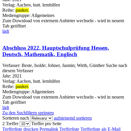
Verlag:
Aachen, hutt. lernhilfen
Reihe:
pauker.
Mediengruppe:
Allgemeines
Zum Download von externem Anbieter wechseln - wird in neuem
Tab geöffnet
lädt
Abschluss 2022, Hauptschulprüfung Hessen,
Deutsch, Mathematik, Englisch
Verfasser:
Beste, Isolde
;
Johner, Jasmin
;
Wirth, Günther
Suche nach
diesem Verfasser
Jahr:
2021
Verlag:
Aachen, hutt. lernhilfen
Reihe:
pauker.
Mediengruppe:
Allgemeines
Zum Download von externem Anbieter wechseln - wird in neuem
Tab geöffnet
lädt
Zu den Suchfiltern springen
Sortieren nach
aufsteigend sortieren
2 Treffer
Treffer pro Seite
Trefferliste drucken
Permalink Trefferliste
Trefferliste als E-Mail