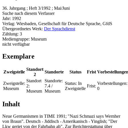
36. Jahrgang ; Heft 3/1992 ; Mai/Juni
Suche nach diesem Verfasser
Jahr:
1992
Verlag:
Wiesbaden, Gesellschaft für Deutsche Sprache, GfdS
Übergeordnetes Werk:
Der Sprachdienst
Zählung:
3
Mediengruppe:
Museum
nicht verfügbar
Exemplare
Standort
Zweigstelle
Standorte
Status
Frist
Vorbestellunge
2
Standort
Standorte:
Zweigstelle:
Status:
In
Vorbestellungen:
2:
7.4 /
Frist:
Museum
Zweigstelle
0
Museum
Museum
Inhalt
Neue Germanismen in TIME 1991; "Nazi Schmazi says Wernher
von Braun". Deutsch - Jiddisch - Amerikanisch - Yinglish; "Der
Lkw geriet von der Fahrbahn ab". Zur Berichterstattung über