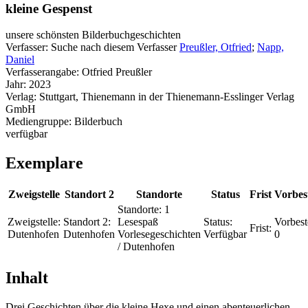
kleine Gespenst
unsere schönsten Bilderbuchgeschichten
Verfasser:
Suche nach diesem Verfasser
Preußler, Otfried
;
Napp,
Daniel
Verfasserangabe:
Otfried Preußler
Jahr:
2023
Verlag:
Stuttgart, Thienemann in der Thienemann-Esslinger Verlag
GmbH
Mediengruppe:
Bilderbuch
verfügbar
Exemplare
Zweigstelle
Standort 2
Standorte
Status
Frist
Vorbes
Standorte:
1
Zweigstelle:
Standort 2:
Lesespaß
Status:
Vorbest
Frist:
Dutenhofen
Dutenhofen
Vorlesegeschichten
Verfügbar
0
/ Dutenhofen
Inhalt
Drei Geschichten über die kleine Hexe und einen abenteuerlichen