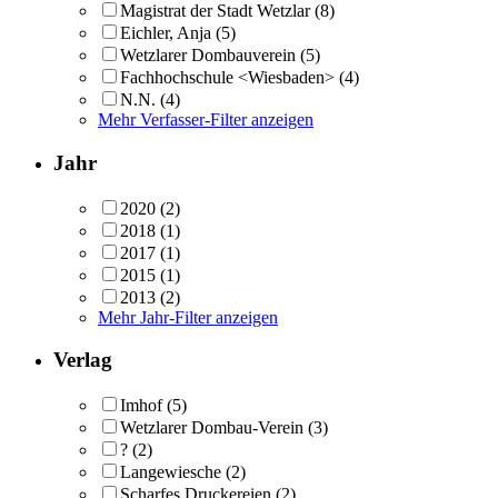
Magistrat der Stadt Wetzlar
(8)
Eichler, Anja
(5)
Wetzlarer Dombauverein
(5)
Fachhochschule <Wiesbaden>
(4)
N.N.
(4)
Mehr Verfasser-Filter anzeigen
Jahr
2020
(2)
2018
(1)
2017
(1)
2015
(1)
2013
(2)
Mehr Jahr-Filter anzeigen
Verlag
Imhof
(5)
Wetzlarer Dombau-Verein
(3)
?
(2)
Langewiesche
(2)
Scharfes Druckereien
(2)