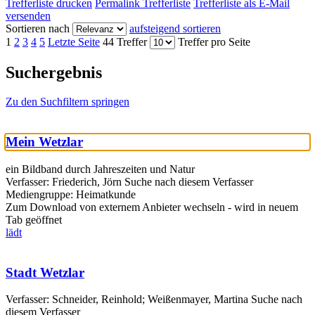
Trefferliste drucken
Permalink Trefferliste
Trefferliste als E-Mail
versenden
Sortieren nach
aufsteigend sortieren
1
2
3
4
5
Letzte Seite
44 Treffer
Treffer pro Seite
Suchergebnis
Zu den Suchfiltern springen
Mein Wetzlar
ein Bildband durch Jahreszeiten und Natur
Verfasser:
Friederich, Jörn
Suche nach diesem Verfasser
Mediengruppe:
Heimatkunde
Zum Download von externem Anbieter wechseln - wird in neuem
Tab geöffnet
lädt
Stadt Wetzlar
Verfasser:
Schneider, Reinhold
;
Weißenmayer, Martina
Suche nach
diesem Verfasser