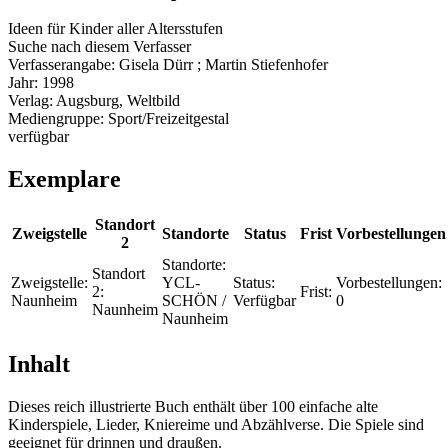
Ideen für Kinder aller Altersstufen
Suche nach diesem Verfasser
Verfasserangabe:
Gisela Dürr ; Martin Stiefenhofer
Jahr:
1998
Verlag:
Augsburg, Weltbild
Mediengruppe:
Sport/Freizeitgestal
verfügbar
Exemplare
Standort
Zweigstelle
Standorte
Status
Frist
Vorbestellungen
2
Standorte:
Standort
Zweigstelle:
YCL-
Status:
Vorbestellungen:
2:
Frist:
Naunheim
SCHÖN /
Verfügbar
0
Naunheim
Naunheim
Inhalt
Dieses reich illustrierte Buch enthält über 100 einfache alte
Kinderspiele, Lieder, Kniereime und Abzählverse. Die Spiele sind
geeignet für drinnen und draußen.