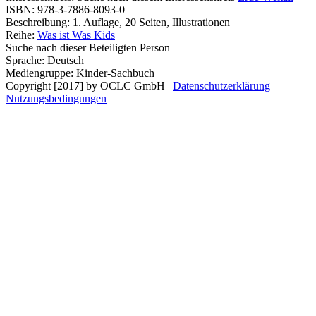
ISBN:
978-3-7886-8093-0
Beschreibung:
1. Auflage, 20 Seiten, Illustrationen
Reihe:
Was ist Was Kids
Suche nach dieser Beteiligten Person
Sprache:
Deutsch
Mediengruppe:
Kinder-Sachbuch
Copyright [2017] by OCLC GmbH
|
Datenschutzerklärung
|
Nutzungsbedingungen