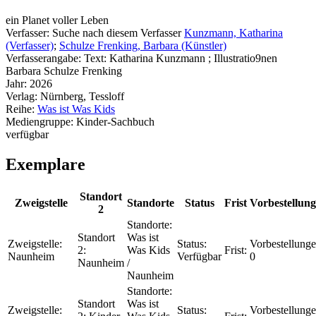
ein Planet voller Leben
Verfasser:
Suche nach diesem Verfasser
Kunzmann, Katharina
(Verfasser)
;
Schulze Frenking, Barbara (Künstler)
Verfasserangabe:
Text: Katharina Kunzmann ; Illustratio9nen
Barbara Schulze Frenking
Jahr:
2026
Verlag:
Nürnberg, Tessloff
Reihe:
Was ist Was Kids
Mediengruppe:
Kinder-Sachbuch
verfügbar
Exemplare
Standort
Zweigstelle
Standorte
Status
Frist
Vorbestellun
2
Standorte:
Standort
Was ist
Zweigstelle:
Status:
Vorbestellunge
2:
Was Kids
Frist:
Naunheim
Verfügbar
0
Naunheim
/
Naunheim
Standorte:
Standort
Was ist
Zweigstelle:
Status:
Vorbestellunge