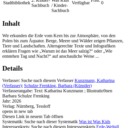
2:
Kinder-
Was Kids
Frist:
Stadtbibliothek
Verfügbar
0
Sachbuch
/ Kinder-
Sachbuch
Inhalt
Wir erkunden die Erde vom Kern bis zur Atmosphäre, von den
Polen bis zum Äquator. Berge, Meere und Wälder zeigen Pflanzen,
Tiere und Landschaften. Altersgerechte Texte und Infografiken
erklären Fragen wie „Warum ist das Meer salzig?“ oder „Wie
entstehen Tag und Nacht?“ auf anschauliche Weise ...
Details
Verfasser:
Suche nach diesem Verfasser
Kunzmann, Katharina
(Verfasser)
;
Schulze Frenking, Barbara (Künstler)
Verfasserangabe:
Text: Katharina Kunzmann ; Illustratio9nen
Barbara Schulze Frenking
Jahr:
2026
Verlag:
Nürnberg, Tessloff
opens in new tab
Diesen Link in neuem Tab öffnen
Systematik:
Suche nach dieser Systematik
Was ist Was Kids
Interessenkreis:
Suche nach diesem Interessenskreis
Erde-Weltall