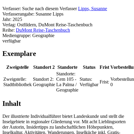
Verfasser:
Suche nach diesem Verfasser
Lipps, Susanne
Verfasserangabe:
Susanne Lipps
Jahr:
2025
Verlag:
Ostfildern, DuMont Reise-Taschenbuch
Reihe:
DuMont Reise-Taschenbuch
Mediengruppe:
Geographie
verfügbar
Exemplare
Zweigstelle
Standort 2
Standorte
Status
Frist
Vorbestell
Standorte:
Zweigstelle:
Standort 2:
Cem 105 -
Status:
Vorbestellu
Frist:
Stadtbibliothek
Geographie
La Palma /
Verfügbar
0
Geographie
Inhalt
Der illustrierte Individualführer bietet Landeskunde und stellt die
Inselgebiete in regionaler Gliederung vor. Mit acht Lieblingsorten
der Autorin, Insidertipps zu landschaftlichen Höhepunkten,
Inselkultur, Aktivitäten, Wanderungen, Inselküche inkl. Gratis-