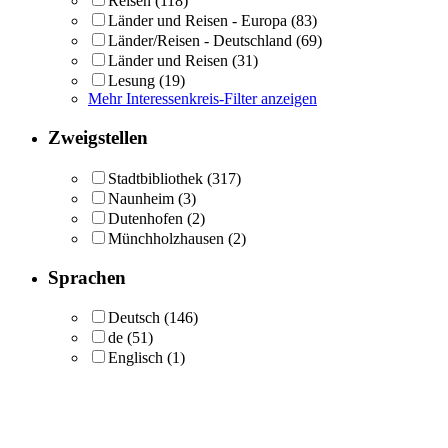
Reisen
(118)
Länder und Reisen - Europa
(83)
Länder/Reisen - Deutschland
(69)
Länder und Reisen
(31)
Lesung
(19)
Mehr Interessenkreis-Filter anzeigen
Zweigstellen
Stadtbibliothek
(317)
Naunheim
(3)
Dutenhofen
(2)
Münchholzhausen
(2)
Sprachen
Deutsch
(146)
de
(51)
Englisch
(1)