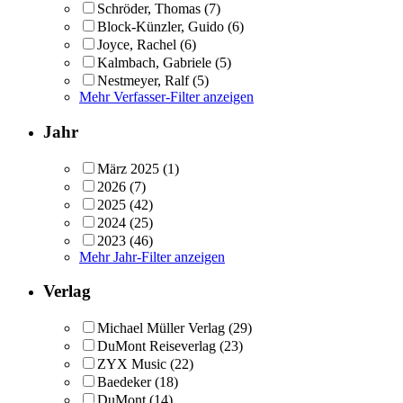
Schröder, Thomas
(7)
Block-Künzler, Guido
(6)
Joyce, Rachel
(6)
Kalmbach, Gabriele
(5)
Nestmeyer, Ralf
(5)
Mehr Verfasser-Filter anzeigen
Jahr
März 2025
(1)
2026
(7)
2025
(42)
2024
(25)
2023
(46)
Mehr Jahr-Filter anzeigen
Verlag
Michael Müller Verlag
(29)
DuMont Reiseverlag
(23)
ZYX Music
(22)
Baedeker
(18)
DuMont
(14)