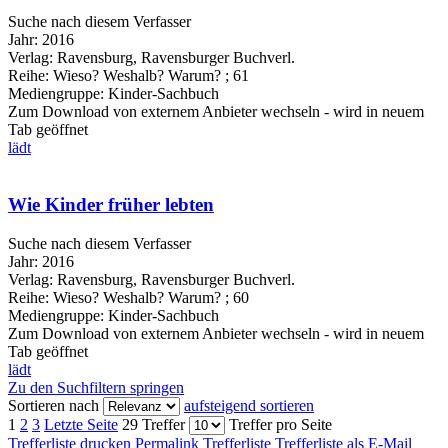
Suche nach diesem Verfasser
Jahr:
2016
Verlag:
Ravensburg, Ravensburger Buchverl.
Reihe:
Wieso? Weshalb? Warum? ; 61
Mediengruppe:
Kinder-Sachbuch
Zum Download von externem Anbieter wechseln - wird in neuem
Tab geöffnet
lädt
Wie Kinder früher lebten
Suche nach diesem Verfasser
Jahr:
2016
Verlag:
Ravensburg, Ravensburger Buchverl.
Reihe:
Wieso? Weshalb? Warum? ; 60
Mediengruppe:
Kinder-Sachbuch
Zum Download von externem Anbieter wechseln - wird in neuem
Tab geöffnet
lädt
Zu den Suchfiltern springen
Sortieren nach
aufsteigend sortieren
1
2
3
Letzte Seite
29 Treffer
Treffer pro Seite
Trefferliste drucken
Permalink Trefferliste
Trefferliste als E-Mail