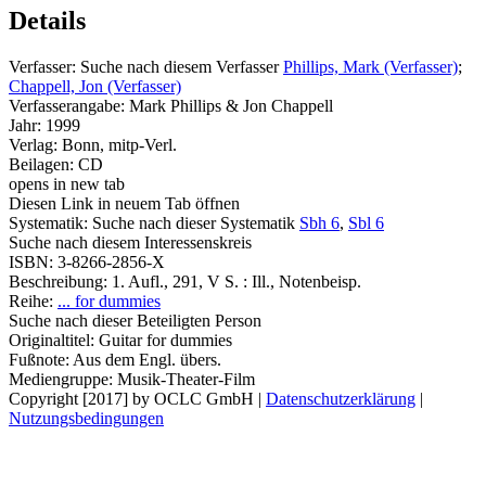
Details
Verfasser:
Suche nach diesem Verfasser
Phillips, Mark (Verfasser)
;
Chappell, Jon (Verfasser)
Verfasserangabe:
Mark Phillips & Jon Chappell
Jahr:
1999
Verlag:
Bonn, mitp-Verl.
Beilagen:
CD
opens in new tab
Diesen Link in neuem Tab öffnen
Systematik:
Suche nach dieser Systematik
Sbh 6
,
Sbl 6
Suche nach diesem Interessenskreis
ISBN:
3-8266-2856-X
Beschreibung:
1. Aufl., 291, V S. : Ill., Notenbeisp.
Reihe:
... for dummies
Suche nach dieser Beteiligten Person
Originaltitel:
Guitar for dummies
Fußnote:
Aus dem Engl. übers.
Mediengruppe:
Musik-Theater-Film
Copyright [2017] by OCLC GmbH
|
Datenschutzerklärung
|
Nutzungsbedingungen