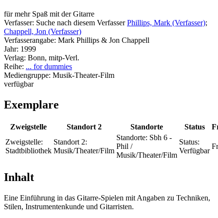
für mehr Spaß mit der Gitarre
Verfasser:
Suche nach diesem Verfasser
Phillips, Mark (Verfasser)
;
Chappell, Jon (Verfasser)
Verfasserangabe:
Mark Phillips & Jon Chappell
Jahr:
1999
Verlag:
Bonn, mitp-Verl.
Reihe:
... for dummies
Mediengruppe:
Musik-Theater-Film
verfügbar
Exemplare
Zweigstelle
Standort 2
Standorte
Status
Fr
Standorte:
Sbh 6 -
Zweigstelle:
Standort 2:
Status:
Phil /
Fr
Stadtbibliothek
Musik/Theater/Film
Verfügbar
Musik/Theater/Film
Inhalt
Eine Einführung in das Gitarre-Spielen mit Angaben zu Techniken,
Stilen, Instrumentenkunde und Gitarristen.