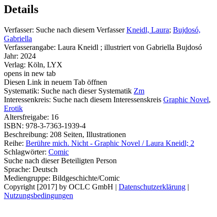
Details
Verfasser:
Suche nach diesem Verfasser
Kneidl, Laura
;
Bujdosó,
Gabriella
Verfasserangabe:
Laura Kneidl ; illustriert von Gabriella Bujdosó
Jahr:
2024
Verlag:
Köln, LYX
opens in new tab
Diesen Link in neuem Tab öffnen
Systematik:
Suche nach dieser Systematik
Zm
Interessenkreis:
Suche nach diesem Interessenskreis
Graphic Novel
,
Erotik
Altersfreigabe:
16
ISBN:
978-3-7363-1939-4
Beschreibung:
208 Seiten, Illustrationen
Reihe:
Berühre mich. Nicht - Graphic Novel / Laura Kneidl; 2
Schlagwörter:
Comic
Suche nach dieser Beteiligten Person
Sprache:
Deutsch
Mediengruppe:
Bildgeschichte/Comic
Copyright [2017] by OCLC GmbH
|
Datenschutzerklärung
|
Nutzungsbedingungen