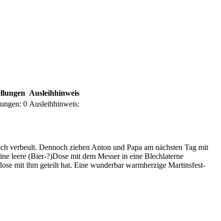
llungen
Ausleihhinweis
lungen:
0
Ausleihhinweis:
 noch verbeult. Dennoch ziehen Anton und Papa am nächsten Tag mit
eine leere (Bier-?)Dose mit dem Messer in eine Blechlaterne
hdose mit ihm geteilt hat. Eine wunderbar warmherzige Martinsfest-