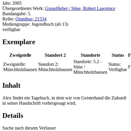
Jahr:
2005
Übergeordnetes Werk:
Gruselfieber / Stine, Robert Lawrence
Bandangabe:
5.
Reihe:
Omnibus; 21534
Mediengruppe:
Jugendbuch (ab 13)
verfügbar
Exemplare
Zweigstelle
Standort 2
Standorte
Status
F
Standorte:
5.2 -
Zweigstelle:
Standort 2:
Status:
Stine /
F
Münchholzhausen
Münchholzhausen
Verfügbar
Münchholzhausen
Inhalt
Alex findet ein Tagebuch, in dem wie von Geisterhand die Zukunft
in seiner Handschrift vorhergesagt wird.
Details
Suche nach diesem Verfasser